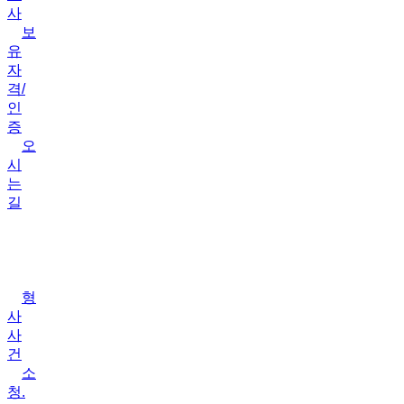
사
보
유
자
격/
인
증
오
시
는
길
업
무
분
야
형
사
사
건
소
청.