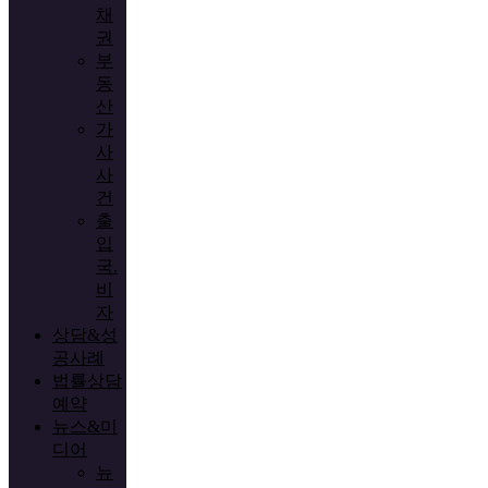
채
권
부
동
산
가
사
사
건
출
입
국.
비
자
상담&성
공사례
법률상담
예약
뉴스&미
디어
뉴