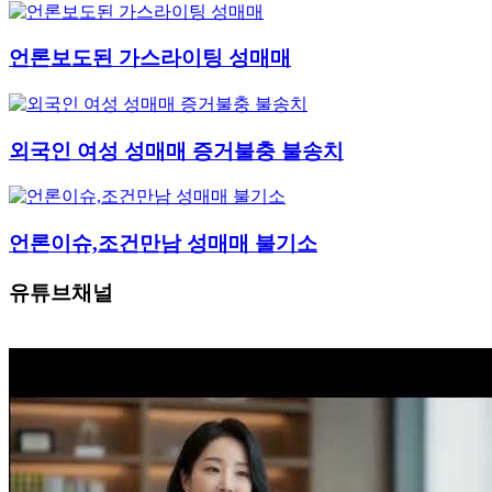
언론보도된 가스라이팅 성매매
외국인 여성 성매매 증거불충 불송치
언론이슈,조건만남 성매매 불기소
유튜브채널