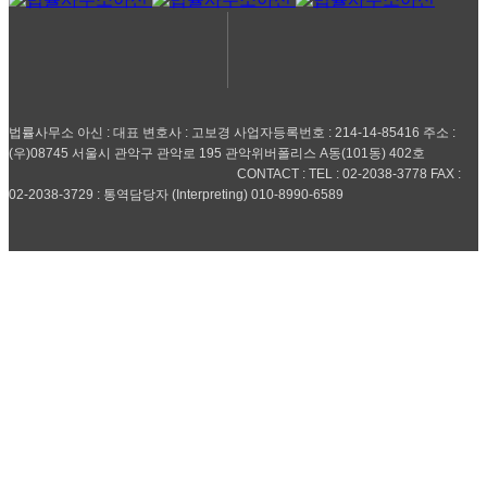
법률사무소 아신 : 대표 변호사 : 고보경 사업자등록번호 : 214-14-85416 주소 :
(우)08745 서울시 관악구 관악로 195 관악위버폴리스 A동(101동) 402호
CONTACT : TEL : 02-2038-3778 FAX :
02-2038-3729 : 통역담당자 (Interpreting) 010-8990-6589