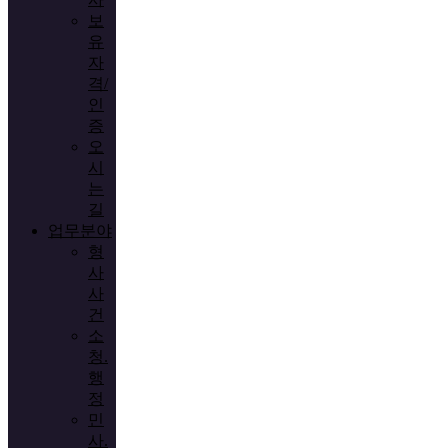
보
유
자
격/
인
증
오
시
는
길
업무분야
형
사
사
건
소
청.
행
정
민
사.