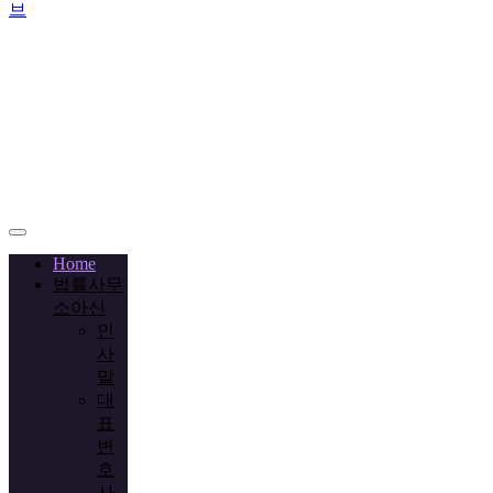
브
Call
+02-
2038-
3778
Home
법률사무
소아신
인
사
말
대
표
변
호
사