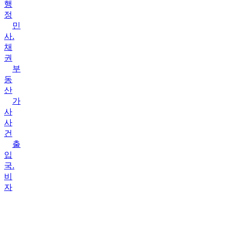
행
정
민
사.
채
권
부
동
산
가
사
사
건
출
입
국.
비
자
상
담
&
성