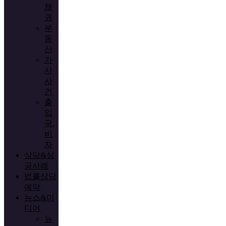
채
권
부
동
산
가
사
사
건
출
입
국.
비
자
상담&성
공사례
법률상담
예약
뉴스&미
디어
뉴