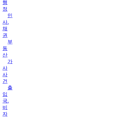
행
정
민
사.
채
권
부
동
산
가
사
사
건
출
입
국.
비
자
상
담
&
성