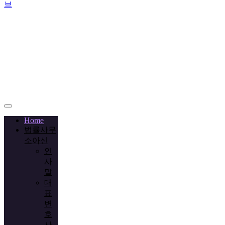
브
Call
+02-
2038-
3778
Home
법률사무
소아신
인
사
말
대
표
변
호
사