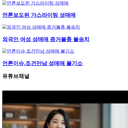
언론보도된 가스라이팅 성매매
외국인 여성 성매매 증거불충 불송치
언론이슈,조건만남 성매매 불기소
유튜브채널