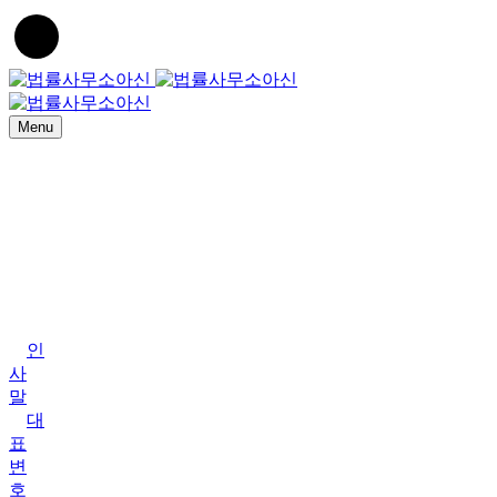
Menu
Home
법
률
사
무
소
아
신
인
사
말
대
표
변
호