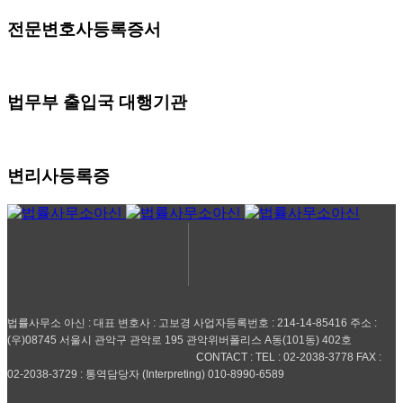
전문변호사등록증서
법무부 출입국 대행기관
변리사등록증
법률사무소 아신 : 대표 변호사 : 고보경 사업자등록번호 : 214-14-85416 주소 :
(우)08745 서울시 관악구 관악로 195 관악위버폴리스 A동(101동) 402호
CONTACT : TEL : 02-2038-3778 FAX :
02-2038-3729 : 통역담당자 (Interpreting) 010-8990-6589