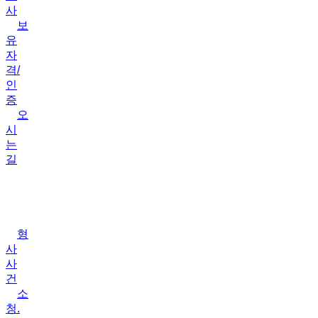
사
보
유
자
격/
인
증
오
시
는
길
업
무
분
야
형
사
사
건
소
청.