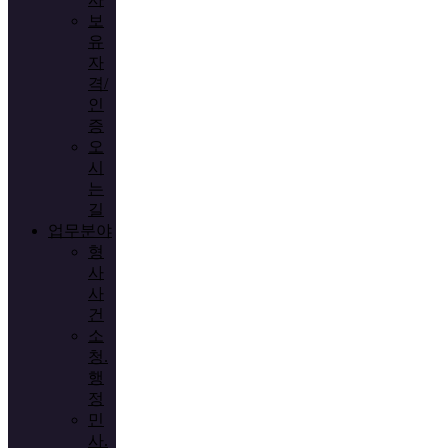
보
유
자
격/
인
증
오
시
는
길
업무분야
형
사
사
건
소
청.
행
정
민
사.