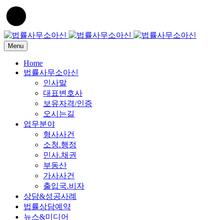
Menu
Home
법률사무소아신
인사말
대표변호사
보유자격/인증
오시는길
업무분야
형사사건
소청.행정
민사.채권
부동산
가사사건
출입국.비자
상담&성공사례
법률상담예약
뉴스&미디어