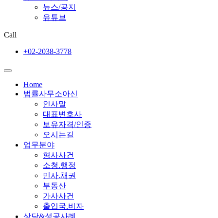
뉴스/공지
유튜브
Call
+02-2038-3778
Home
법률사무소아신
인사말
대표변호사
보유자격/인증
오시는길
업무분야
형사사건
소청.행정
민사.채권
부동산
가사사건
출입국.비자
상담&성공사례