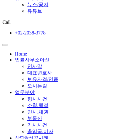
뉴스/공지
유튜브
Call
+02-2038-3778
Home
법률사무소아신
인사말
대표변호사
보유자격/인증
오시는길
업무분야
형사사건
소청.행정
민사.채권
부동산
가사사건
출입국.비자
상담&성공사례