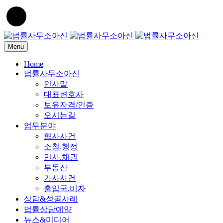
Menu
Home
법률사무소아신
인사말
대표변호사
보유자격/인증
오시는길
업무분야
형사사건
소청.행정
민사.채권
부동산
가사사건
출입국.비자
상담&성공사례
법률상담예약
뉴스&미디어