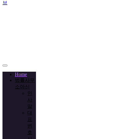
브
Call
+02-
2038-
3778
Home
법률사무
소아신
인
사
말
대
표
변
호
사