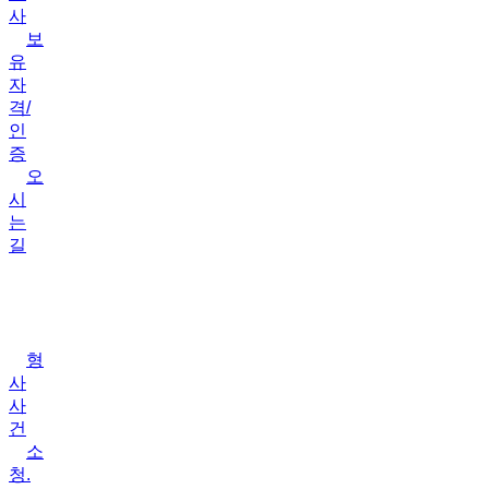
사
보
유
자
격/
인
증
오
시
는
길
업
무
분
야
형
사
사
건
소
청.