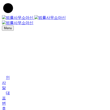
Menu
Home
법
률
사
무
소
아
신
인
사
말
대
표
변
호