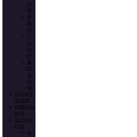
채
권
부
동
산
가
사
사
건
출
입
국.
비
자
상담&성
공사례
법률상담
예약
뉴스&미
디어
뉴