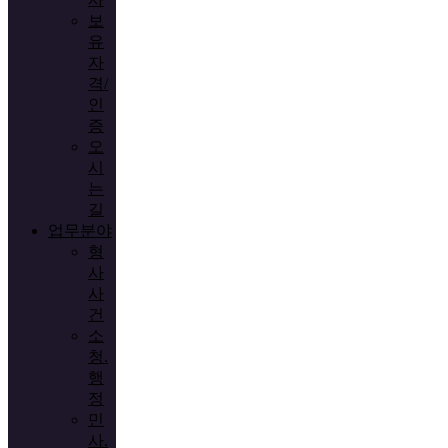
보
유
자
격/
인
증
오
시
는
길
업무분야
형
사
사
건
소
청.
행
정
민
사.