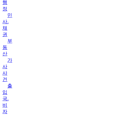
행
정
민
사.
채
권
부
동
산
가
사
사
건
출
입
국.
비
자
상
담
&
성