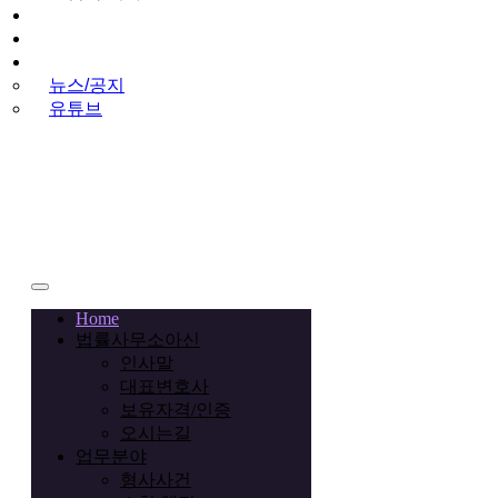
상담&성공사례
법률상담예약
뉴스&미디어
뉴스/공지
유튜브
Call
+02-2038-3778
Home
법률사무소아신
인사말
대표변호사
보유자격/인증
오시는길
업무분야
형사사건