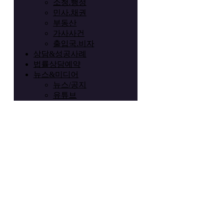
소청.행정
민사.채권
부동산
가사사건
출입국.비자
상담&성공사례
법률상담예약
뉴스&미디어
뉴스/공지
유튜브