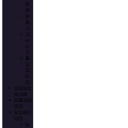
채
권
부
동
산
가
사
사
건
출
입
국.
비
자
상담&성
공사례
법률상담
예약
뉴스&미
디어
뉴