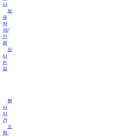
사
보
유
자
격/
인
증
오
시
는
길
업
무
분
야
형
사
사
건
소
청.