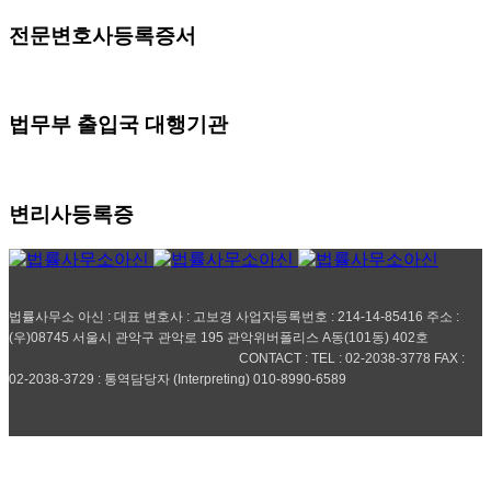
전문변호사등록증서
법무부 출입국 대행기관
변리사등록증
법률사무소 아신 : 대표 변호사 : 고보경 사업자등록번호 : 214-14-85416 주소 :
(우)08745 서울시 관악구 관악로 195 관악위버폴리스 A동(101동) 402호
CONTACT : TEL : 02-2038-3778 FAX :
02-2038-3729 : 통역담당자 (Interpreting) 010-8990-6589