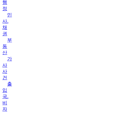
행
정
민
사.
채
권
부
동
산
가
사
사
건
출
입
국.
비
자
상
담
&
성