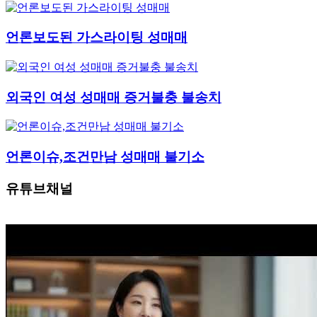
언론보도된 가스라이팅 성매매
외국인 여성 성매매 증거불충 불송치
언론이슈,조건만남 성매매 불기소
유튜브채널