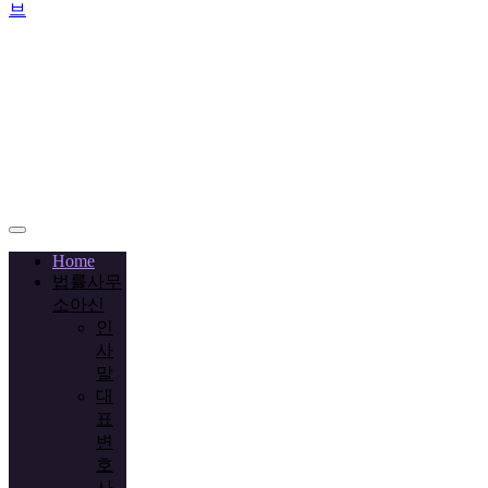
브
Call
+02-
2038-
3778
Home
법률사무
소아신
인
사
말
대
표
변
호
사