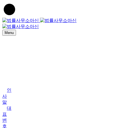
Menu
Home
법
률
사
무
소
아
신
인
사
말
대
표
변
호