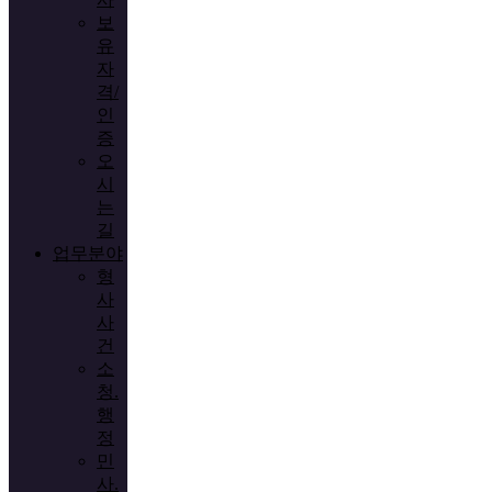
보
유
자
격/
인
증
오
시
는
길
업무분야
형
사
사
건
소
청.
행
정
민
사.